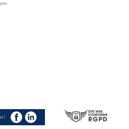
pes.
s !